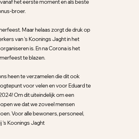
r vanaf het eerste moment en als beste
bonus-broer.
merfeest. Maar helaas zorgt de druk op
rkers van 's Koonings Jaght in het
organiseren is. En na Corona is het
omerfeest te blazen.
 ons heen te verzamelen die dit ook
hoogtepunt voor velen en voor Eduard te
024! Om dit uiteindelijk om een
m hopen we dat we zoveel mensen
oen. Voor alle bewoners, personeel,
ij 's Koonings Jaght