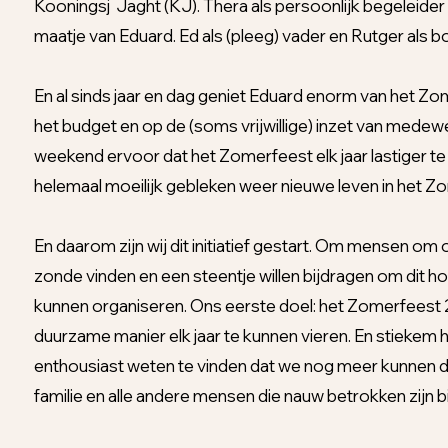
Kooningsj Jaght (KJ). Thera als persoonlijk begeleide
maatje van Eduard. Ed als (pleeg) vader en Rutger als 
En al sinds jaar en dag geniet Eduard enorm van het Zo
het budget en op de (soms vrijwillige) inzet van medewe
weekend ervoor dat het Zomerfeest elk jaar lastiger te 
helemaal moeilijk gebleken weer nieuwe leven in het Z
En daarom zijn wij dit initiatief gestart. Om mensen om
zonde vinden en een steentje willen bijdragen om dit 
kunnen organiseren. Ons eerste doel: het Zomerfeest 2
duurzame manier elk jaar te kunnen vieren. En stieke
enthousiast weten te vinden dat we nog meer kunnen d
familie en alle andere mensen die nauw betrokken zijn b