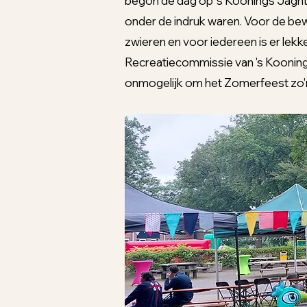
begon de dag op 's Koonings Jaght
onder de indruk waren. Voor de bew
zwieren en voor iedereen is er lekker
Recreatiecommissie van 's Koonings
onmogelijk om het Zomerfeest zo'n 