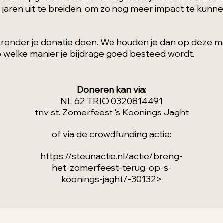
 jaren uit te breiden, om zo nog meer impact te kunn
hieronder je donatie doen. We houden je dan op deze 
 welke manier je bijdrage goed besteed wordt.
Doneren kan via:
NL 62 TRIO 0320814491
tnv st. Zomerfeest 's Koonings Jaght
of via de crowdfunding actie:
https://steunactie.nl/actie/breng-
het-zomerfeest-terug-op-s-
koonings-jaght/-30132>