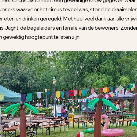
. Het Circus Salto heeft een geweldige show gegeven waar
oners waarvoor het circus teveel was, stond de draaimolen
 eten en drinken geregeld. Met heel veel dank aan alle vrijwil
 Jaght, de begeleiders en familie van de bewoners! Zonder
geweldig hoogtepunt te laten zijn.