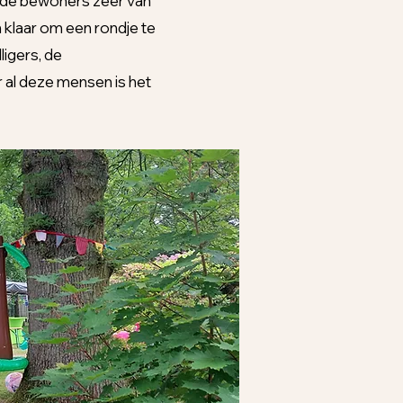
 de bewoners zeer van
 klaar om een rondje te
ligers, de
 al deze mensen is het